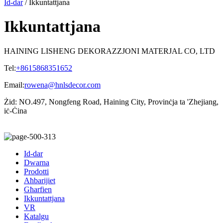
Id-dar
/ Ikkuntattjana
Ikkuntattjana
HAINING LISHENG DEKORAZZJONI MATERJAL CO, LTD
Tel:
+8615868351652
Email:
rowena@hnlsdecor.com
Żid: NO.497, Nongfeng Road, Haining City, Provinċja ta 'Zhejiang,
iċ-Ċina
Id-dar
Dwarna
Prodotti
Aħbarijiet
Għarfien
Ikkuntattjana
VR
Katalgu