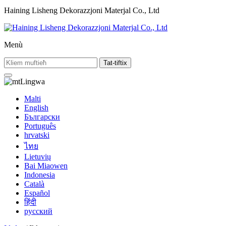
Haining Lisheng Dekorazzjoni Materjal Co., Ltd
Menù
Tat-tiftix
Lingwa
Malti
English
Български
Português
hrvatski
ไทย
Lietuvių
Bai Miaowen
Indonesia
Català
Español
हिंदी
русский