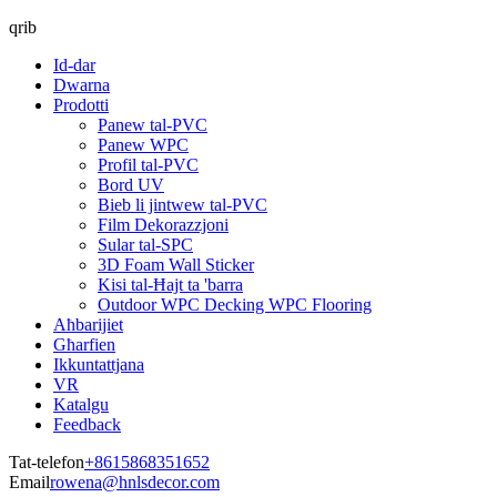
qrib
Id-dar
Dwarna
Prodotti
Panew tal-PVC
Panew WPC
Profil tal-PVC
Bord UV
Bieb li jintwew tal-PVC
Film Dekorazzjoni
Sular tal-SPC
3D Foam Wall Sticker
Kisi tal-Ħajt ta 'barra
Outdoor WPC Decking WPC Flooring
Aħbarijiet
Għarfien
Ikkuntattjana
VR
Katalgu
Feedback
Tat-telefon
+8615868351652
Email
rowena@hnlsdecor.com